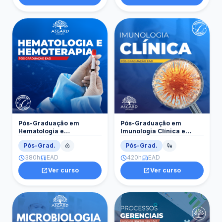
Pós-Graduação em
Pós-Graduação em
Hematologia e
Imunologia Clínica e
Hemoterapia
Exames Laboratoriais
Pós-Grad.
Pós-Grad.
bloodtype
vaccines
380h
EAD
420h
EAD
schedule
devices
schedule
devices
open_in_new
Ver curso
open_in_new
Ver curso