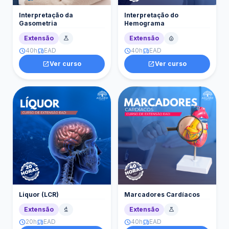
Interpretação da
Interpretação do
Gasometria
Hemograma
Extensão
Extensão
science
bloodtype
40h
EAD
40h
EAD
schedule
devices
schedule
devices
open_in_new
Ver curso
open_in_new
Ver curso
Liquor (LCR)
Marcadores Cardíacos
Extensão
Extensão
biotech
science
20h
EAD
40h
EAD
schedule
devices
schedule
devices