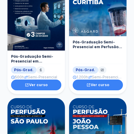
Pós-Graduação Semi-
Presencial em Perfusão
Cardiovascular Curitiba
Pós-Graduação Semi-
Presencial em
Imaginologia
Pós-Grad.
Pós-Grad.
biotech
monitor_heart
500h
Semi-Presencial
1.200h
Semi-Presencial · Curitiba
schedule
sync_alt
schedule
sync_alt
open_in_new
Ver curso
open_in_new
Ver curso