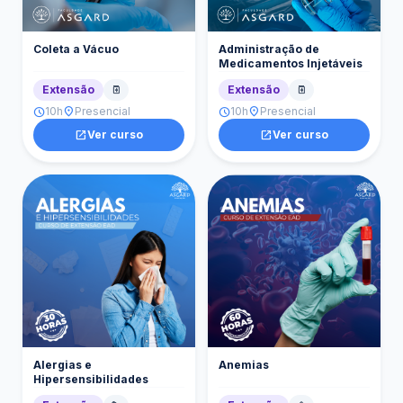
Coleta a Vácuo
Administração de
Medicamentos Injetáveis
Extensão
Extensão
medication
medication
10h
Presencial
10h
Presencial
schedule
location_on
schedule
location_on
open_in_new
Ver curso
open_in_new
Ver curso
Alergias e
Anemias
Hipersensibilidades