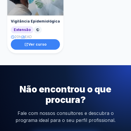
Vigilância Epidemiológica
Extensão
public
20h
EAD
schedule
devices
open_in_new
Ver curso
Não encontrou o que
procura?
Fale com nossos consultores e descubra o
programa ideal para o seu perfil profissional.