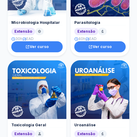
Microbiologia Hospitalar
Parasitologia
Extensão
Extensão
coronavirus
biotech
30h
EAD
40h
EAD
schedule
devices
schedule
devices
open_in_new
Ver curso
open_in_new
Ver curso
Toxicologia Geral
Uroanálise
Extensão
Extensão
experiment
biotech