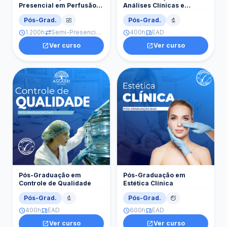
Presencial em Perfusão
Análises Clínicas e
Goiânia
Toxicológicas
Pós-Grad.
Pós-Grad.
monitor_heart
biotech
1.200h
Semi-Presencial · Goiânia
400h
EAD
schedule
sync_alt
schedule
devices
open_in_new
Ver curso
open_in_new
Ver curso
Pós-Graduação em
Pós-Graduação em
Controle de Qualidade
Estética Clínica
Pós-Grad.
Pós-Grad.
biotech
face_retouching_natural
400h
EAD
600h
EAD
schedule
devices
schedule
devices
open_in_new
Ver curso
open_in_new
Ver curso