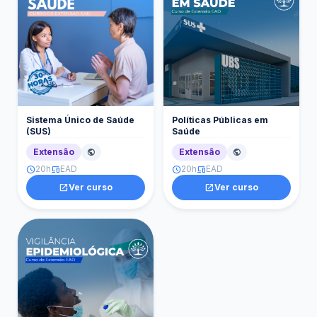
Sistema Único de Saúde
Políticas Públicas em
(SUS)
Saúde
Extensão
Extensão
public
public
20h
EAD
20h
EAD
schedule
devices
schedule
devices
open_in_new
Ver curso
open_in_new
Ver curso