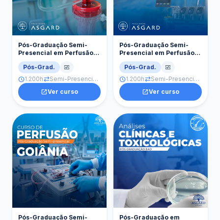
Pós-Graduação Semi-
Pós-Graduação Semi-
Presencial em Perfusão
Presencial em Perfusão
São Paulo
João Pessoa
Pós-Grad.
Pós-Grad.
monitor_heart
monitor_heart
1.200h
Semi-Presencial · São Paulo
1.200h
Semi-Presencial · João Pessoa
schedule
sync_alt
schedule
sync_alt
open_in_new
Ver curso
open_in_new
Ver curso
Pós-Graduação Semi-
Pós-Graduação em