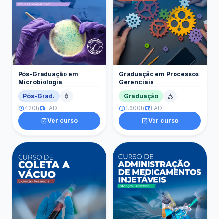
Pós-Graduação em
Graduação em Processos
Microbiologia
Gerenciais
Pós-Grad.
Graduação
coronavirus
category
420h
EAD
1.600h
EAD
schedule
devices
schedule
devices
open_in_new
Ver curso
open_in_new
Ver curso