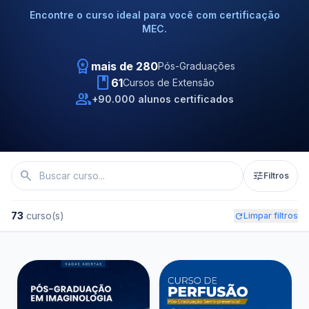
Encontre o curso ideal para você com certificação
MEC.
workspace_premium
mais de 280
Pós-Graduações
book
61
Cursos de Extensão
people
+90.000 alunos certificados
search
tune
Filtros
73
curso(s)
refresh
Limpar filtros