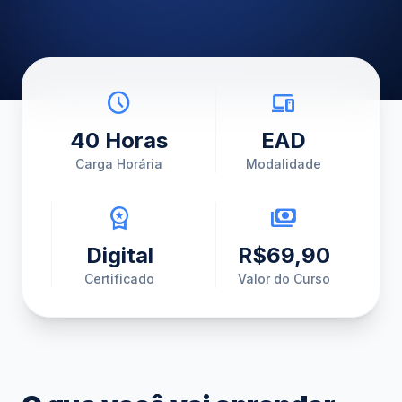
schedule
devices
40 Horas
EAD
Carga Horária
Modalidade
workspace_premium
payments
Digital
R$69,90
Certificado
Valor do Curso