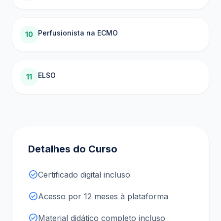
Perfusionista na ECMO
10
ELSO
11
Detalhes do Curso
check_circle
Certificado digital incluso
check_circle
Acesso por 12 meses à plataforma
check_circle
Material didático completo incluso