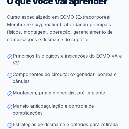
O que você vai aprender
Curso especializado em ECMO (Extracorporeal
Membrane Oxygenation), abordando princípios
físicos, montagem, operação, gerenciamento de
complicações e desmame do suporte.
Princípios fisiológicos e indicações do ECMO VA e
check_circle
VV
Componentes do circuito: oxigenador, bomba e
check_circle
cânulas
Montagem, prime e checklist pré-implante
check_circle
Manejo anticoagulação e controle de
check_circle
complicações
Estratégias de desmame e critérios para retirada
check_circle