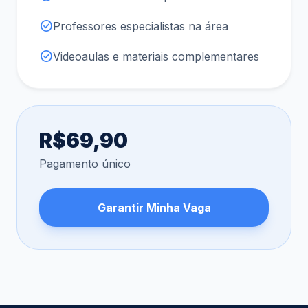
check_circle
Professores especialistas na área
check_circle
Videoaulas e materiais complementares
R$69,90
Pagamento único
Garantir Minha Vaga