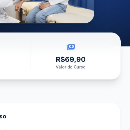
payments
R$69,90
Valor do Curso
rso