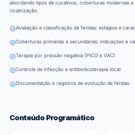
abordando tipos de curativos, coberturas modernas e
cicatrização.
Avaliação e classificação de feridas: estágios e carac
check_circle
Coberturas primárias e secundárias: indicações e v
check_circle
Terapia por pressão negativa (PICO e VAC)
check_circle
Controle de infecção e antibioticoterapia local
check_circle
Documentação e registros de evolução de feridas
check_circle
Conteúdo Programático