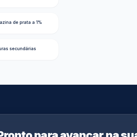
azina de prata a 1%
uras secundárias
Pronto para avançar na su