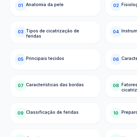
Anatomia da pele
Fisiolo
01
02
Tipos de cicatrização de
Instru
03
04
feridas
Principais tecidos
Caract
05
06
Características das bordas
Fatore
07
08
cicatri
Classificação de feridas
Preparo
09
10