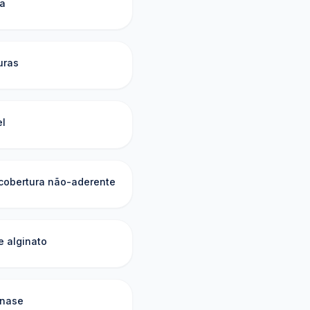
a
uras
el
cobertura não-aderente
e alginato
nase