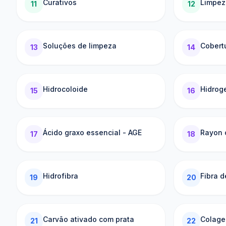
Curativos
Limpez
11
12
Soluções de limpeza
Cobert
13
14
Hidrocoloide
Hidrog
15
16
Ácido graxo essencial - AGE
Rayon 
17
18
Hidrofibra
Fibra d
19
20
Carvão ativado com prata
Colage
21
22