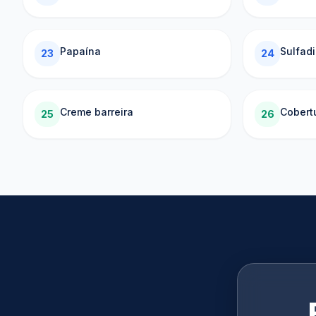
Papaína
Sulfadi
23
24
Creme barreira
Cobert
25
26