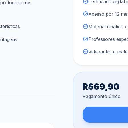
check_circle
Certificado digital 
 protocolos de
check_circle
Acesso por 12 me
check_circle
terísticas
Material didático 
check_circle
Professores espec
antagens
check_circle
Videoaulas e mate
R$69,90
Pagamento único