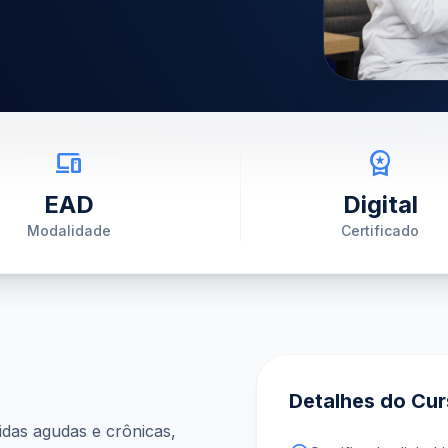
devices
workspace_premium
EAD
Digital
Modalidade
Certificado
Detalhes do Cu
idas agudas e crônicas,