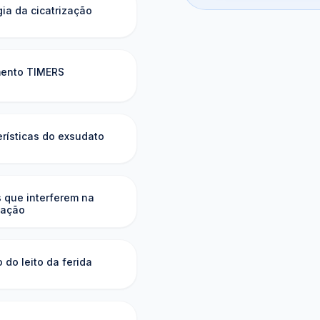
gia da cicatrização
mento TIMERS
erísticas do exsudato
s que interferem na
zação
 do leito da ferida