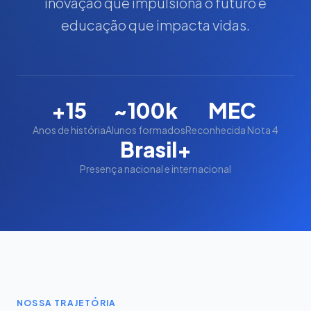
inovação que impulsiona o futuro e
educação que impacta vidas.
+15
~100k
MEC
Anos de história
Alunos formados
Reconhecida Nota 4
Brasil+
Presença nacional e internacional
NOSSA TRAJETÓRIA