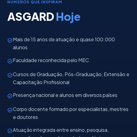
NÚMEROS QUE INSPIRAM
ASGARD
Hoje
Mais de 15 anos de atuação e quase 100.000
check_circle
alunos
Faculdade reconhecida pelo MEC
check_circle
Cursos de Graduação, Pós-Graduação, Extensão e
check_circle
Capacitação Profissional
Presença nacional e alunos em diversos países
check_circle
Corpo docente formado por especialistas, mestres
check_circle
e doutores
Atuação integrada entre ensino, pesquisa,
check_circle