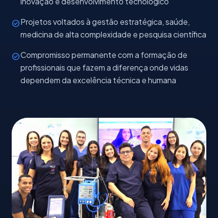
inovação e desenvolvimento tecnológico
Projetos voltados à gestão estratégica, saúde,
check_circle
medicina de alta complexidade e pesquisa científica
Compromisso permanente com a formação de
check_circle
profissionais que fazem a diferença onde vidas
dependem da excelência técnica e humana