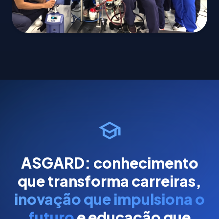
school
ASGARD: conhecimento
que transforma carreiras,
inovação que impulsiona o
futuro
e educação que