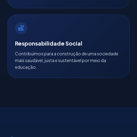
volunteer_activism
Responsabilidade Social
Contribuímos para a construção de uma sociedade
mais saudável, justa e sustentável por meio da
educação.