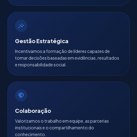
insights
Gestão Estratégica
Incentivamos a formação de líderes capazes de
tomar decisões baseadas em evidências, resultados
e responsabilidade social.
handshake
Colaboração
Valorizamos o trabalho em equipe, as parcerias
institucionais e o compartilhamento do
conhecimento.