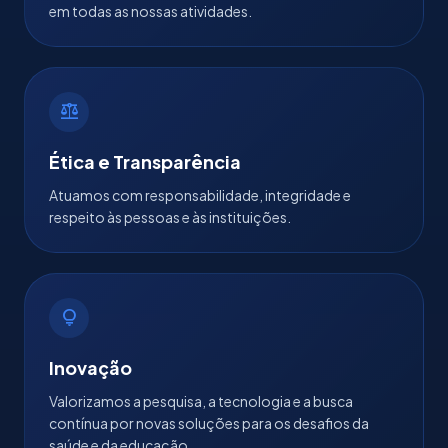
em todas as nossas atividades.
balance
Ética e Transparência
Atuamos com responsabilidade, integridade e
respeito às pessoas e às instituições.
lightbulb
Inovação
Valorizamos a pesquisa, a tecnologia e a busca
contínua por novas soluções para os desafios da
saúde e da educação.