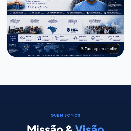
zoom_in
Toque para ampliar
QUEM SOMOS
Missão &
Visão